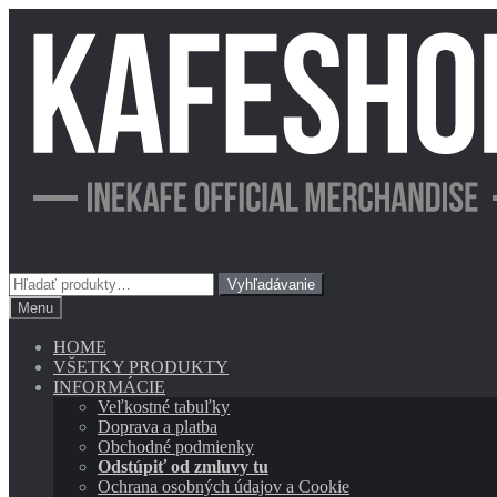
Preskočiť
Preskočiť
na
na
navigáciu
obsah
Hľadať:
Vyhľadávanie
Menu
HOME
VŠETKY PRODUKTY
INFORMÁCIE
Veľkostné tabuľky
Doprava a platba
Obchodné podmienky
Odstúpiť od zmluvy tu
Ochrana osobných údajov a Cookie