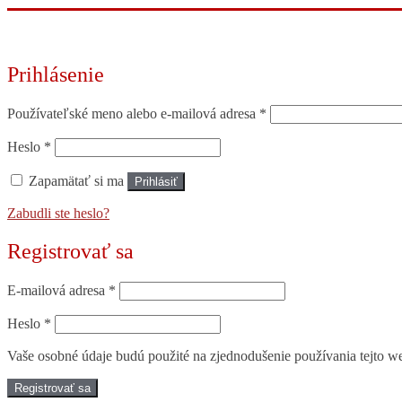
Prihlásenie
Povinné
Používateľské meno alebo e-mailová adresa
*
Povinné
Heslo
*
Zapamätať si ma
Prihlásiť
Zabudli ste heslo?
Registrovať sa
Povinné
E-mailová adresa
*
Povinné
Heslo
*
Vaše osobné údaje budú použité na zjednodušenie používania tejto we
Registrovať sa