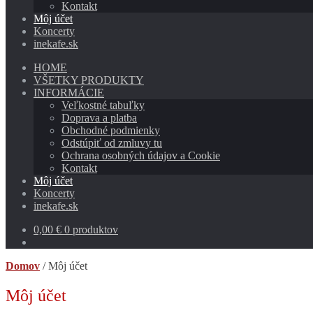
Kontakt
Môj účet
Koncerty
inekafe.sk
HOME
VŠETKY PRODUKTY
INFORMÁCIE
Veľkostné tabuľky
Doprava a platba
Obchodné podmienky
Odstúpiť od zmluvy tu
Ochrana osobných údajov a Cookie
Kontakt
Môj účet
Koncerty
inekafe.sk
0,00
€
0 produktov
Domov
/
Môj účet
Môj účet