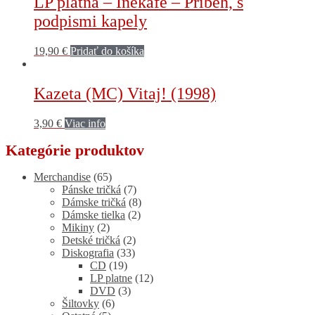
LP platňa – Inekafe – Príbeh, s
podpismi kapely
19,90
€
Pridať do košíka
Kazeta (MC) Vitaj! (1998)
3,90
€
Viac info
Kategórie produktov
Merchandise
(65)
Pánske tričká
(7)
Dámske tričká
(8)
Dámske tielka
(2)
Mikiny
(2)
Detské tričká
(2)
Diskografia
(33)
CD
(19)
LP platne
(12)
DVD
(3)
Šiltovky
(6)