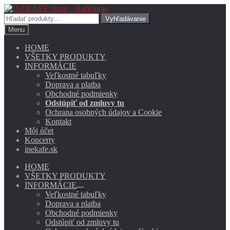
Preskočiť
Preskočiť
na
na
Hľadať:
Vyhľadávanie
navigáciu
obsah
Menu
HOME
VŠETKY PRODUKTY
INFORMÁCIE
Veľkostné tabuľky
Doprava a platba
Obchodné podmienky
Odstúpiť od zmluvy tu
Ochrana osobných údajov a Cookie
Kontakt
Môj účet
Koncerty
inekafe.sk
HOME
VŠETKY PRODUKTY
INFORMÁCIE
Rozbaliť
Veľkostné tabuľky
podradené
Doprava a platba
menu
Obchodné podmienky
Odstúpiť od zmluvy tu