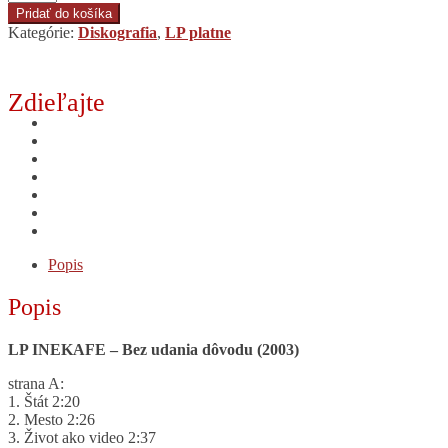
LP
Pridať do košíka
platňa
Kategórie:
Diskografia
,
LP platne
-
Inekafe
-
Zdieľajte
Bez
udania
dôvodu
-
s
podpismi
kapely
Popis
Popis
LP INEKAFE –
Bez udania dôvodu (2003)
strana A:
1. Štát 2:20
2. Mesto 2:26
3. Život ako video 2:37