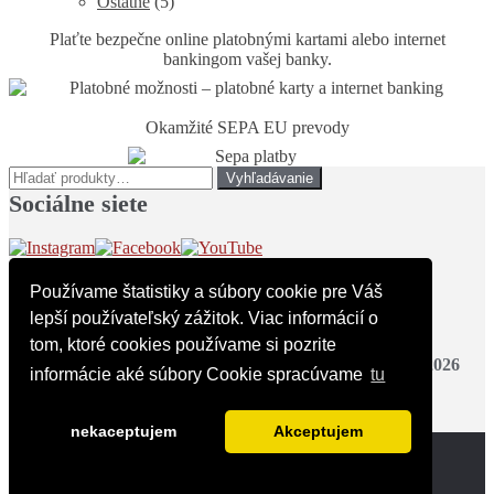
Ostatné
(5)
Plaťte bezpečne online platobnými kartami alebo internet
bankingom vašej banky.
Okamžité SEPA EU prevody
Hľadať:
Vyhľadávanie
Sociálne siete
Používame štatistiky a súbory cookie pre Váš
lepší používateľský zážitok. Viac informácií o
tom, ktoré cookies používame si pozrite
KAFESHOP | INEKAFE official merchandise © 2016 - 2026
informácie aké súbory Cookie spracúvame
tu
design & programming IT LEARNING SLOVAKIA
&
NadupanýWeb.sk/cz
nekaceptujem
Akceptujem
Môj účet
Hľadať
Hľadať:
Vyhľadávanie