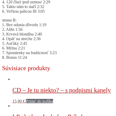
4. 120 čísel /pod zemou/ 2:29
5. Takto nám to stačí 2:32
6. Veľkou palicou III 3:05
strana B:
1. Bez udania dôvodu 1:19
2. Alibi 1:56
3. Krvavá blondína 2:40
4. Opäť na streche 2:36
5. Auťáky 2:45
6. Mýtna 2:21
7. Spomienky na budúcnosť 3:23
8. Bonus 11:24
Súvisiace produkty
CD – Je tu niekto? – s podpismi kapely
15,90
€
Pridať do košíka