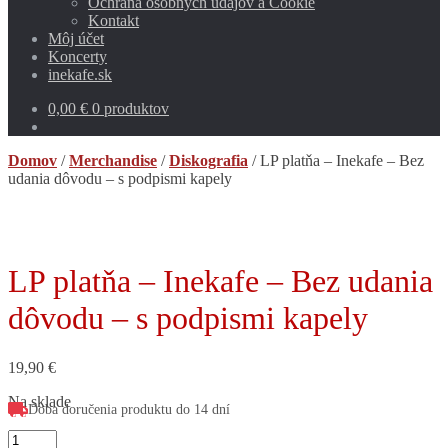
Ochrana osobných údajov a Cookie
Kontakt
Môj účet
Koncerty
inekafe.sk
0,00
€
0 produktov
Domov
/
Merchandise
/
Diskografia
/
LP platňa – Inekafe – Bez
udania dôvodu – s podpismi kapely
LP platňa – Inekafe – Bez udania
dôvodu – s podpismi kapely
19,90
€
Na sklade
Doba doručenia produktu do 14 dní
množstvo